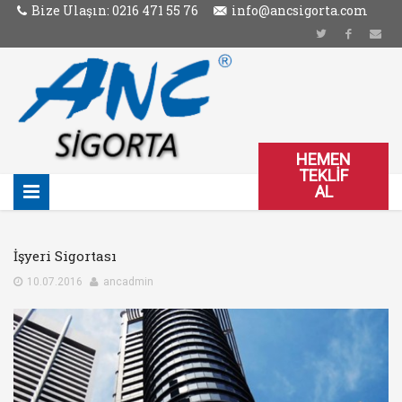
Bize Ulaşın: 0216 471 55 76
info@ancsigorta.com
HEMEN
TEKLIF
AL
İşyeri Sigortası
10.07.2016
ancadmin