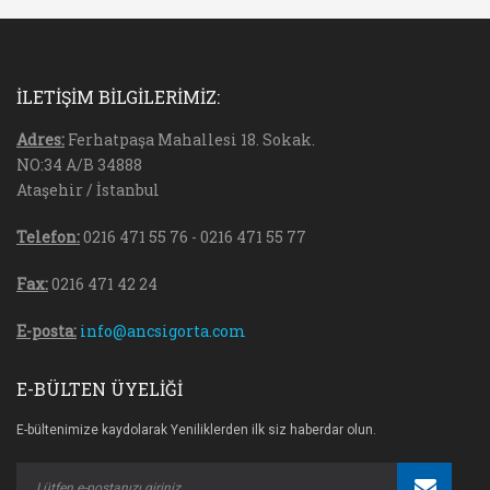
İLETİŞİM BİLGİLERİMİZ:
Adres:
Ferhatpaşa Mahallesi 18. Sokak.
NO:34 A/B 34888
Ataşehir / İstanbul
Telefon:
0216 471 55 76 - 0216 471 55 77
Fax:
0216 471 42 24
E-posta:
info@ancsigorta.com
E-BÜLTEN ÜYELİĞİ
E-bültenimize kaydolarak Yeniliklerden ilk siz haberdar olun.